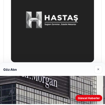
×
Göz Atın
Enes Kaplan Avukatlık Bürosu
28/04/2026
Güncel Haberler
Web sitemizi nasıl kullandığınızı daha iyi anlayabilmek,