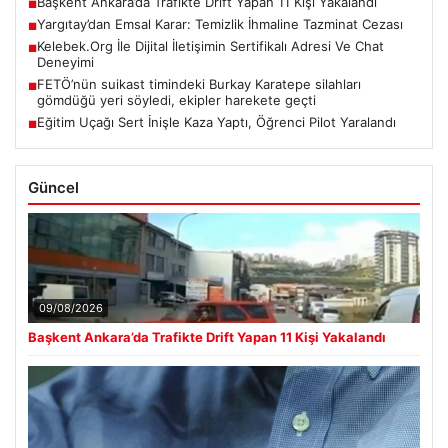
Başkent Ankara’da Trafikte Drift Yapan 11 Kişi Yakalandı
■
Yargıtay’dan Emsal Karar: Temizlik İhmaline Tazminat Cezası
■
Kelebek.Org İle Dijital İletişimin Sertifikalı Adresi Ve Chat
■
Deneyimi
FETÖ’nün suikast timindeki Burkay Karatepe silahları
■
gömdüğü yeri söyledi, ekipler harekete geçti
Eğitim Uçağı Sert İnişle Kaza Yaptı, Öğrenci Pilot Yaralandı
■
Güncel
09/08/2026
Başkent Ankara’da Trafikte Drift Yapan 11 Kişi Yakalandı