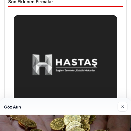
Son Eklenen Firmalar
×
Göz Atın
Enes Kaplan Avukatlık Bürosu