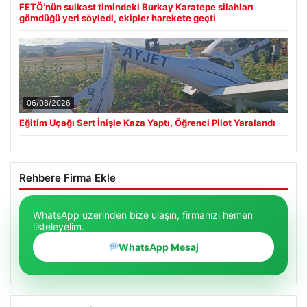
FETÖ’nün suikast timindeki Burkay Karatepe silahları
gömdüğü yeri söyledi, ekipler harekete geçti
06/08/2026
Eğitim Uçağı Sert İnişle Kaza Yaptı, Öğrenci Pilot Yaralandı
Rehbere Firma Ekle
WhatsApp üzerinden bize ulaşın, firmanızı hemen
listeleyelim.
WhatsApp Mesaj