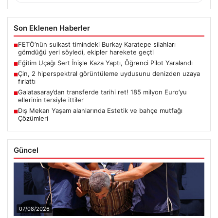
Son Eklenen Haberler
FETÖ’nün suikast timindeki Burkay Karatepe silahları
■
gömdüğü yeri söyledi, ekipler harekete geçti
Eğitim Uçağı Sert İnişle Kaza Yaptı, Öğrenci Pilot Yaralandı
■
Çin, 2 hiperspektral görüntüleme uydusunu denizden uzaya
■
fırlattı
Galatasaray’dan transferde tarihi ret! 185 milyon Euro’yu
■
ellerinin tersiyle ittiler
Dış Mekan Yaşam alanlarında Estetik ve bahçe mutfağı
■
Çözümleri
Güncel
07/08/2026