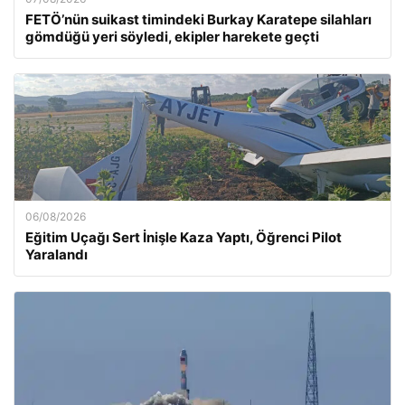
FETÖ’nün suikast timindeki Burkay Karatepe silahları
gömdüğü yeri söyledi, ekipler harekete geçti
06/08/2026
Eğitim Uçağı Sert İnişle Kaza Yaptı, Öğrenci Pilot
Yaralandı