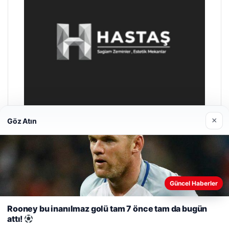
×
Göz Atın
Enes Kaplan Avukatlık Bürosu
28/04/2026
Web sitemizi nasıl kullandığınızı daha iyi anlayabilmek,
Güncel Haberler
deneyiminizi kişiselleştirmek ve geliştirmek amacıyla çerezler
kullanıyoruz.
Çerez Politikamız
Rooney bu inanılmaz golü tam 7 önce tam da bugün
attı!
Reddet
Kabul Et