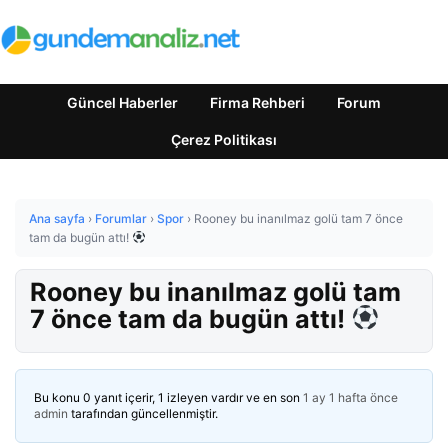
Güncel Haberler
Firma Rehberi
Forum
Çerez Politikası
Ana sayfa
›
Forumlar
›
Spor
›
Rooney bu inanılmaz golü tam 7 önce
tam da bugün attı!
Rooney bu inanılmaz golü tam
7 önce tam da bugün attı!
Bu konu 0 yanıt içerir, 1 izleyen vardır ve en son
1 ay 1 hafta önce
admin
tarafından güncellenmiştir.