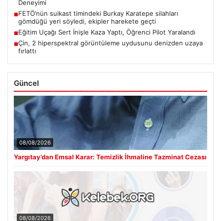
Deneyimi
FETÖ’nün suikast timindeki Burkay Karatepe silahları
■
gömdüğü yeri söyledi, ekipler harekete geçti
Eğitim Uçağı Sert İnişle Kaza Yaptı, Öğrenci Pilot Yaralandı
■
Çin, 2 hiperspektral görüntüleme uydusunu denizden uzaya
■
fırlattı
Güncel
08/08/2026
Yargıtay’dan Emsal Karar: Temizlik İhmaline Tazminat Cezası
08/08/2026