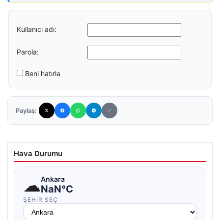
Kullanıcı adı:
Parola:
Beni hatırla
Paylaş:
Hava Durumu
☁
Ankara
NaN°C
ŞEHIR SEÇ